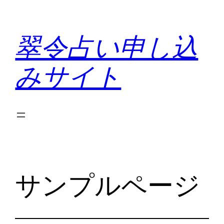
内
容
翠令占い申し込
を
ス
みサイト
キ
ッ
プ
サンプルページ